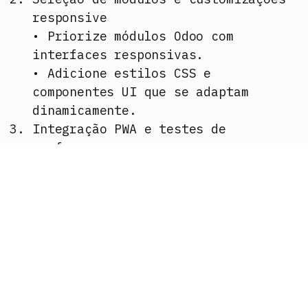
responsive
• Priorize módulos Odoo com
interfaces responsivas.
• Adicione estilos CSS e
componentes UI que se adaptam
dinamicamente.
Integração PWA e testes de
performance
• Configure o service worker e
manifest.json.
• Utilize Lighthouse (Google) para
avaliar pontuação de PWA e otimizar
Latência e First Contentful Paint
(FCP).
Formação “on-the-job” e
microlearning